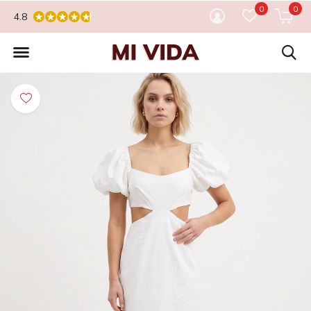
0
0
4.8