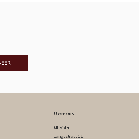
NEER
Over ons
Mi Vida
Langestraat 11