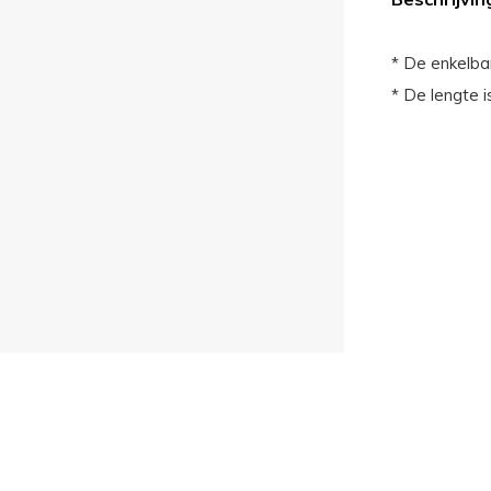
* De enkelban
* De lengte i