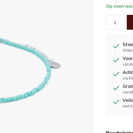
Op voorraa
Stai
Water
Voor
vand
Acht
via K
Grat
vanaf
Veil
met b
Beschrijvin