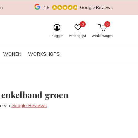
en
4.8
Google Reviews
0
0
inloggen
verlanglijst
winkelwagen
WONEN
WORKSHOPS
 enkelband groen
re via
Google Reviews