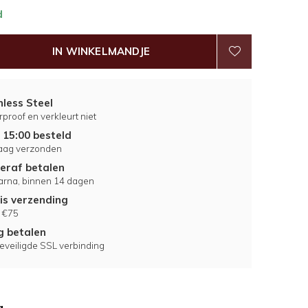
d
IN WINKELMANDJE
nless Steel
proof en verkleurt niet
 15:00 besteld
aag verzonden
eraf betalen
larna, binnen 14 dagen
is verzending
 €75
ig betalen
eveiligde SSL verbinding
g