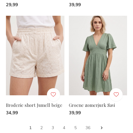
29,99
39,99
Broderie short Jumell beige
Groene zomerjurk Savi
34,99
39,99
1
2
3
4
5
36