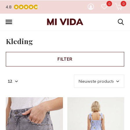
0
0
4.8
Kleding
FILTER