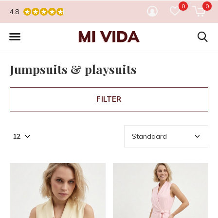
0
0
4.8
Jumpsuits & playsuits
FILTER