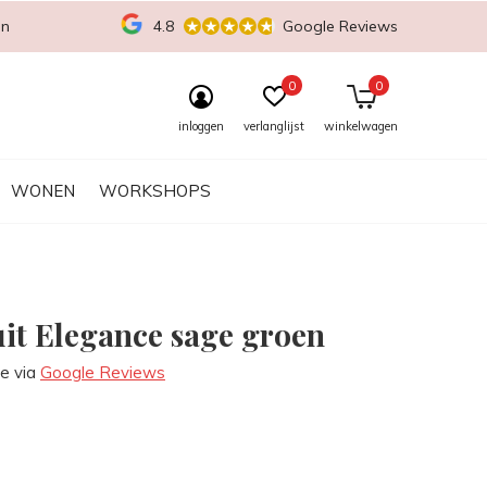
en
4.8
Google Reviews
0
0
inloggen
verlanglijst
winkelwagen
WONEN
WORKSHOPS
it Elegance sage groen
re via
Google Reviews