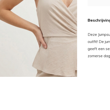
Beschrijvin
Deze Jumpsui
outfit! De ju
geeft een se
zomerse dag