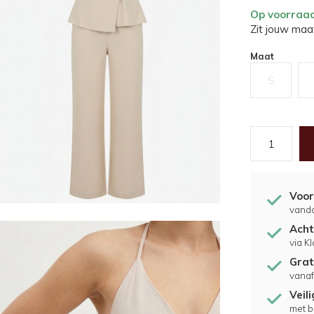
Op voorraa
Zit jouw maat
Maat
S
Voor
vand
Acht
via K
Grat
vanaf
Veil
met b