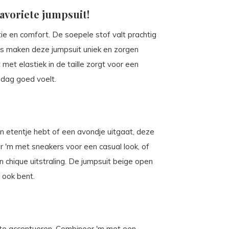
favoriete jumpsuit!
ie en comfort. De soepele stof valt prachtig
ils maken deze jumpsuit uniek en zorgen
t met elastiek in de taille zorgt voor een
 dag goed voelt.
n etentje hebt of een avondje uitgaat, deze
r 'm met sneakers voor een casual look, of
chique uitstraling. De jumpsuit beige open
e ook bent.
e te accentueren. Combineer 'm met een