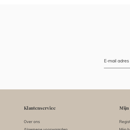
Klantenservice
Mijn
Over ons
Regis
Algemene voorwaarden
Mijn b