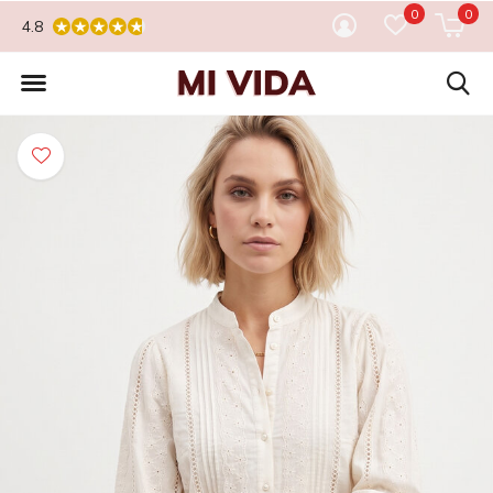
0
0
4.8