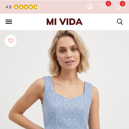
0
0
4.8