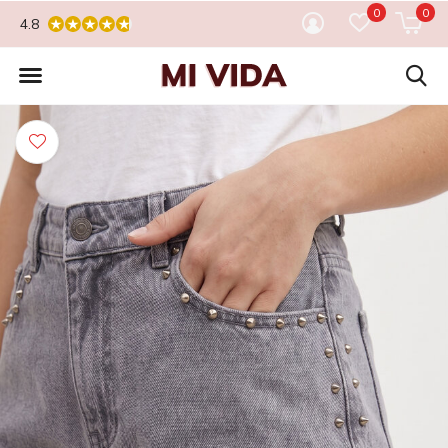
0
0
4.8