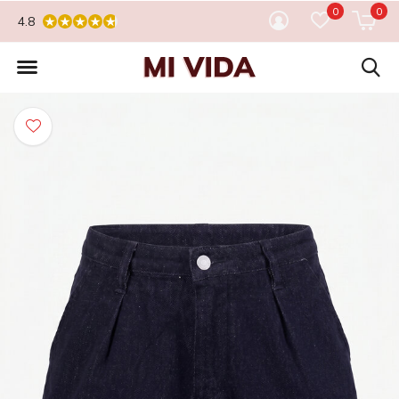
0
0
4.8