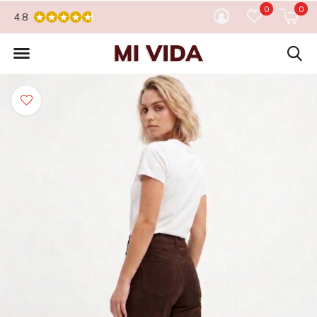
0
0
4.8