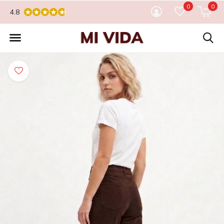
0
0
4.8