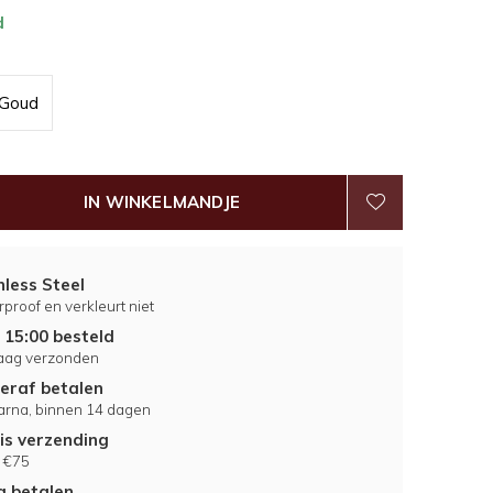
d
Goud
IN WINKELMANDJE
nless Steel
proof en verkleurt niet
 15:00 besteld
aag verzonden
eraf betalen
larna, binnen 14 dagen
is verzending
 €75
ig betalen