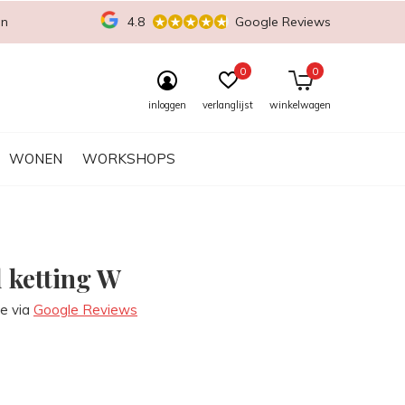
en
4.8
Google Reviews
0
0
inloggen
verlanglijst
winkelwagen
WONEN
WORKSHOPS
l ketting W
re via
Google Reviews