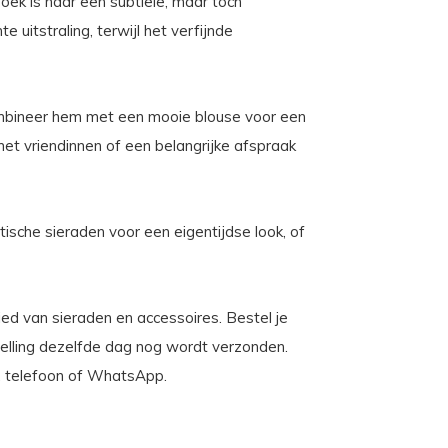
zoek is naar een subtiele, maar toch
 uitstraling, terwijl het verfijnde
ombineer hem met een mooie blouse voor een
met vriendinnen of een belangrijke afspraak
tische sieraden voor een eigentijdse look, of
bied van sieraden en accessoires. Bestel je
telling dezelfde dag nog wordt verzonden.
l, telefoon of WhatsApp.