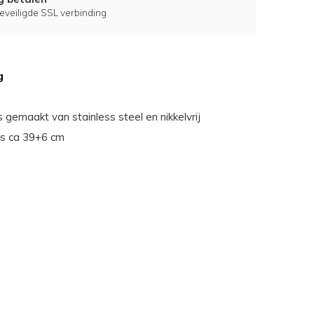
eveiligde SSL verbinding
g
s gemaakt van stainless steel en nikkelvrij
 is ca 39+6 cm