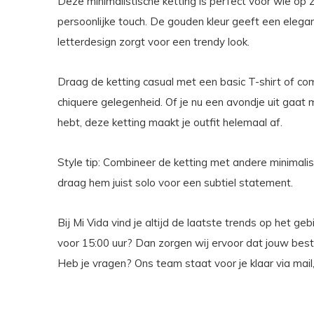
Deze minimalistische ketting is perfect voor wie op 
persoonlijke touch. De gouden kleur geeft een elegante
letterdesign zorgt voor een trendy look.
Draag de ketting casual met een basic T-shirt of c
chiquere gelegenheid. Of je nu een avondje uit gaat 
hebt, deze ketting maakt je outfit helemaal af.
Style tip: Combineer de ketting met andere minimalis
draag hem juist solo voor een subtiel statement.
Bij Mi Vida vind je altijd de laatste trends op het ge
voor 15:00 uur? Dan zorgen wij ervoor dat jouw bes
Heb je vragen? Ons team staat voor je klaar via mai