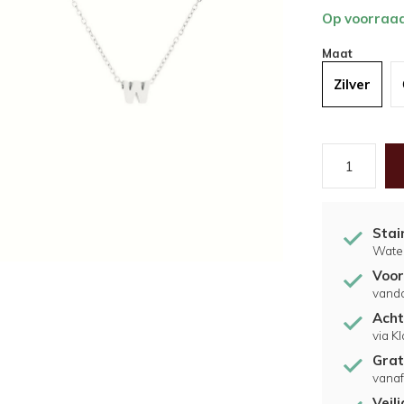
Op voorraa
Maat
Zilver
Stai
Water
Voor
vand
Acht
via K
Grat
vanaf
Veil