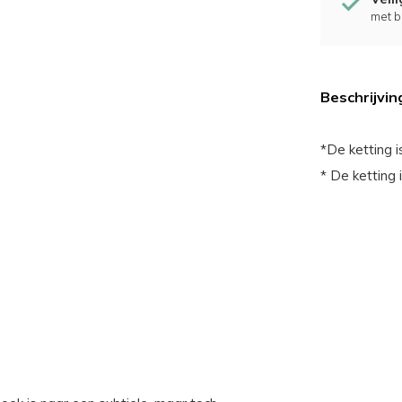
met b
Beschrijvin
*De ketting i
* De ketting