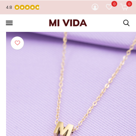
0
0
4.8