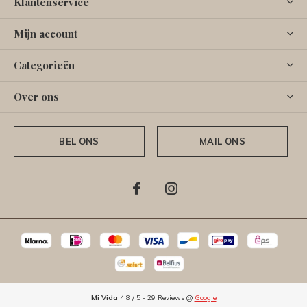
Klantenservice
Mijn account
Categorieën
Over ons
BEL ONS
MAIL ONS
Mi Vida
4.8
/
5
-
29
Reviews @
Google