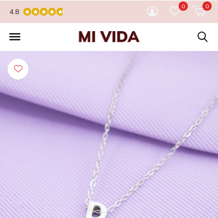
0
0
4.8