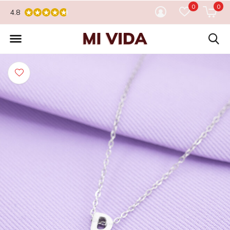
0
0
4.8