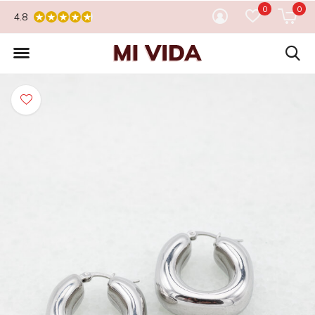
0
0
4.8