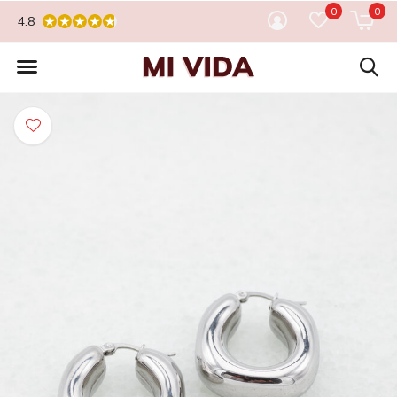
0
0
4.8