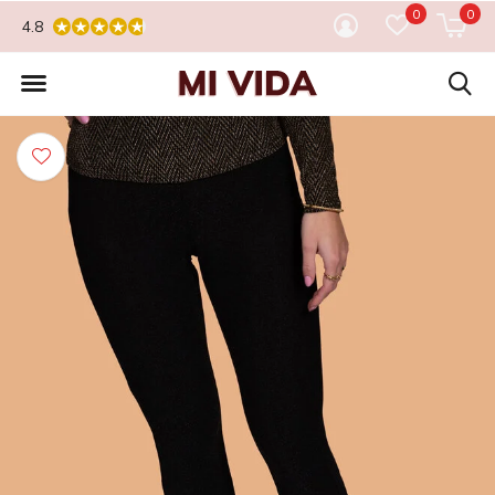
0
0
4.8