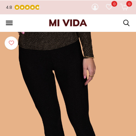
0
0
4.8