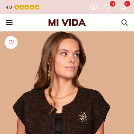
0
0
4.8