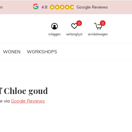
en
4.8
Google Reviews
0
0
inloggen
verlanglijst
winkelwagen
WONEN
WORKSHOPS
f Chloe goud
re via
Google Reviews