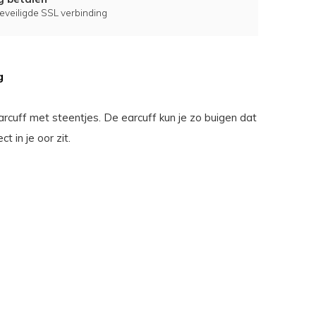
eveiligde SSL verbinding
g
rcuff met steentjes. De earcuff kun je zo buigen dat
ect in je oor zit.