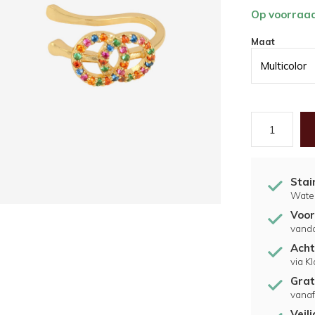
Op voorraa
Maat
Multicolor
Stai
Water
Voor
vand
Acht
via K
Grat
vanaf
Veil