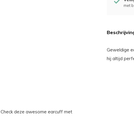
met b
Beschrijvin
Geweldige ea
hij altijd perf
en? Check deze awesome earcuff met