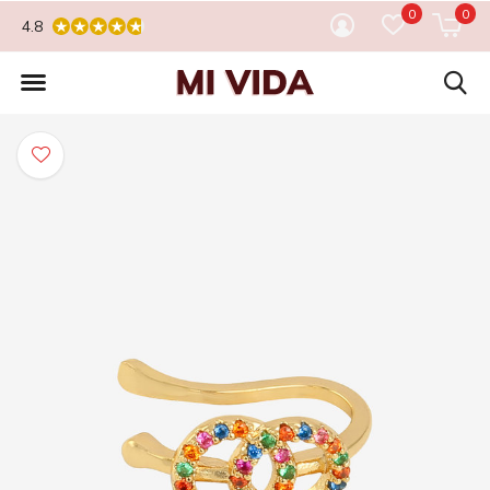
0
0
4.8