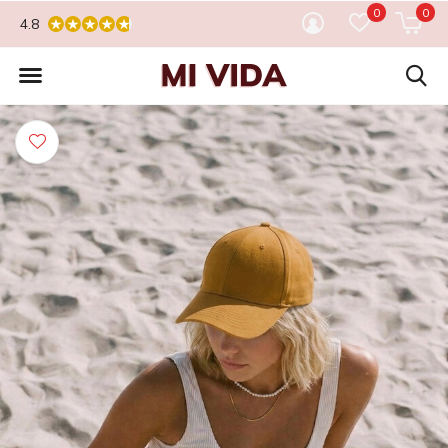
0
0
4.8