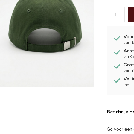
Voor
vand
Acht
via K
Grat
vanaf
Veil
met b
Beschrijvin
Ga voor een 