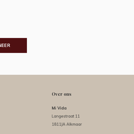
NEER
Over ons
Mi Vida
Langestraat 11
1811JA Alkmaar