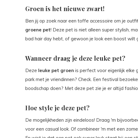
Groen is het nieuwe zwart!
Ben jij op zoek naar een toffe accessoire om je out
groene pet
! Deze pet is niet alleen super stylish, 
bad hair day hebt, of gewoon je look een boost wilt 
Wanneer draag je deze leuke pet?
Deze
leuke pet groen
is perfect voor eigenlijk elke 
park met je vriendinnen? Check. Een festival bezoe
boodschap doen? Met deze pet zie je er altijd fashion
Hoe style je deze pet?
De mogelijkheden zijn eindeloos! Draag 'm bijvoorb
voor een casual look. Of combineer 'm met een zomerj
En wist je dat een pet ook super leuk staat bij een 