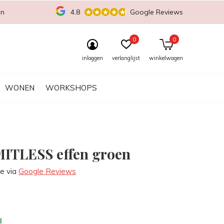
en
4.8
Google Reviews
0
0
inloggen
verlanglijst
winkelwagen
WONEN
WORKSHOPS
MITLESS effen groen
re via
Google Reviews
d