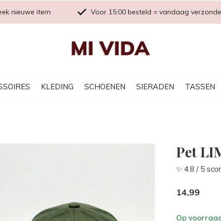
eek nieuwe item
Voor 15:00 besteld = vandaag verzond
SSOIRES
KLEDING
SCHOENEN
SIERADEN
TASSEN
Pet LI
✨ 4.8 / 5 sco
14,99
Op voorraa