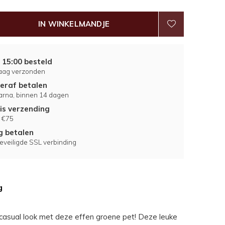
IN WINKELMANDJE
 15:00 besteld
aag verzonden
eraf betalen
larna, binnen 14 dagen
is verzending
 €75
ig betalen
eveiligde SSL verbinding
g
casual look met deze effen groene pet! Deze leuke