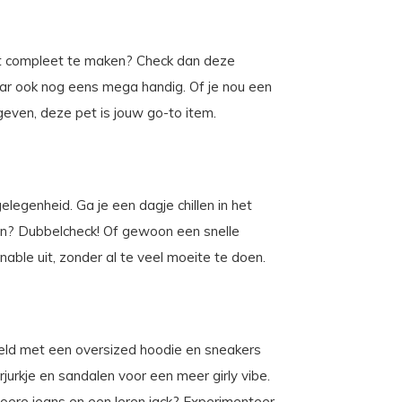
fit compleet te maken? Check dan deze
maar ook nog eens mega handig. Of je nou een
geven, deze pet is jouw go-to item.
gelegenheid. Ga je een dagje chillen in het
ken? Dubbelcheck! Of gewoon een snelle
able uit, zonder al te veel moeite te doen.
eeld met een oversized hoodie en sneakers
urkje en sandalen voor een meer girly vibe.
stoere jeans en een leren jack? Experimenteer