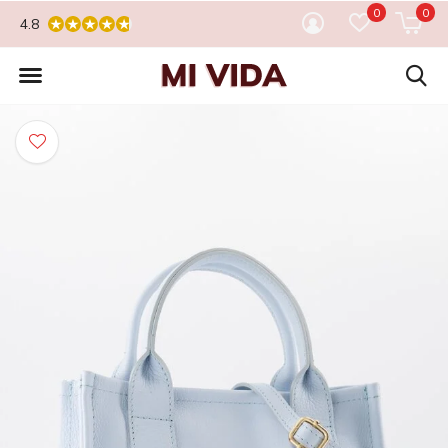
0
0
4.8