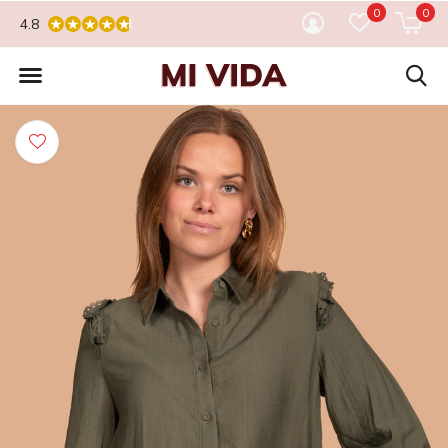
0
0
4.8