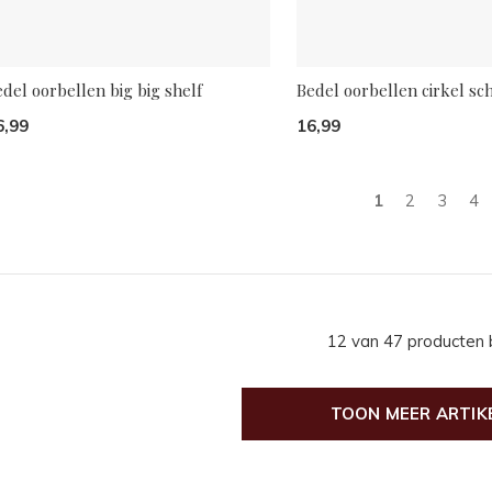
del oorbellen big big shelf
Bedel oorbellen cirkel sc
6,99
16,99
1
2
3
4
12 van 47 producten
TOON MEER ARTIK