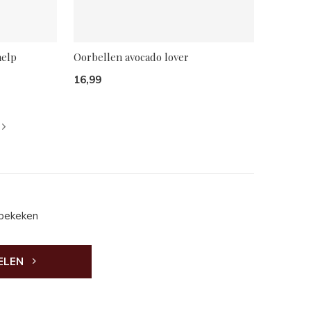
help
Oorbellen avocado lover
16,99
 bekeken
ELEN