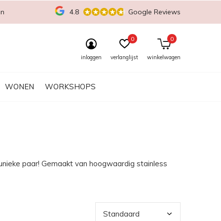
en
4.8
Google Reviews
0
0
inloggen
verlanglijst
winkelwagen
WONEN
WORKSHOPS
 unieke paar! Gemaakt van hoogwaardig stainless