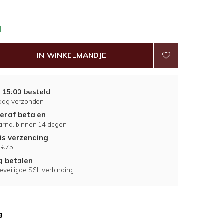
d
IN WINKELMANDJE
 15:00 besteld
aag verzonden
eraf betalen
larna, binnen 14 dagen
is verzending
 €75
ig betalen
eveiligde SSL verbinding
g