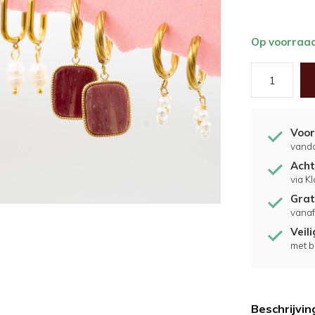
Op voorraa
Voor
vand
Acht
via K
Grat
vanaf
Veil
met b
Beschrijvin