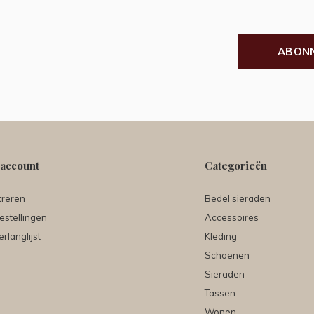
ABON
 account
Categorieën
treren
Bedel sieraden
estellingen
Accessoires
erlanglijst
Kleding
Schoenen
Sieraden
Tassen
Wonen