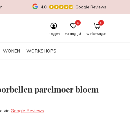
en
4.8
Google Reviews
0
0
inloggen
verlanglijst
winkelwagen
WONEN
WORKSHOPS
oorbellen parelmoer bloem
re via
Google Reviews