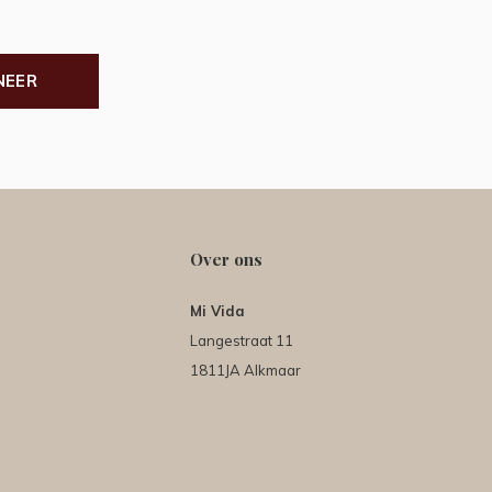
NEER
Over ons
Mi Vida
Langestraat 11
1811JA Alkmaar