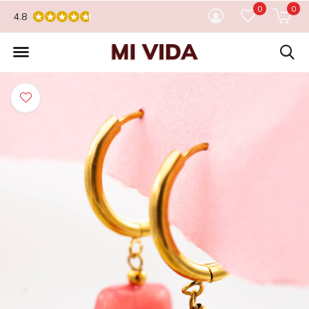
0
0
4.8