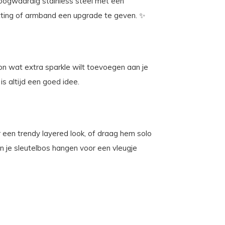
oogwaardig stainless steel met een
etting of armband een upgrade te geven. ✨
on wat extra sparkle wilt toevoegen aan je
is altijd een goed idee.
een trendy layered look, of draag hem solo
an je sleutelbos hangen voor een vleugje