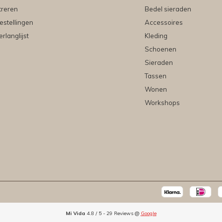
treren
Bedel sieraden
estellingen
Accessoires
erlanglijst
Kleding
Schoenen
Sieraden
Tassen
Wonen
Workshops
Mi Vida
4.8
/
5
-
29
Reviews @
Google