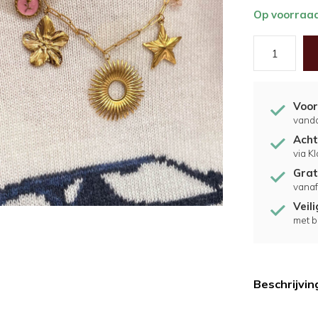
Op voorraa
Voor
vand
Acht
via K
Grat
vanaf
Veil
met b
Beschrijvin