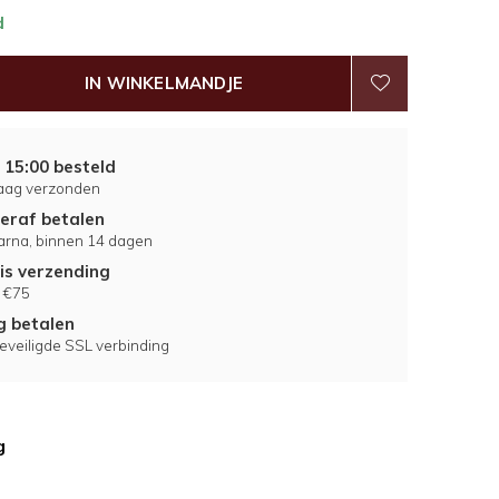
d
IN WINKELMANDJE
 15:00 besteld
aag verzonden
eraf betalen
larna, binnen 14 dagen
is verzending
 €75
ig betalen
eveiligde SSL verbinding
g