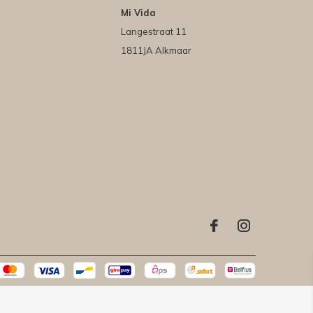
Mi Vida
Langestraat 11
1811JA Alkmaar