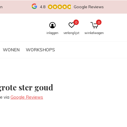
en
4.8
Google Reviews
0
0
inloggen
verlanglijst
winkelwagen
WONEN
WORKSHOPS
grote ster goud
re via
Google Reviews