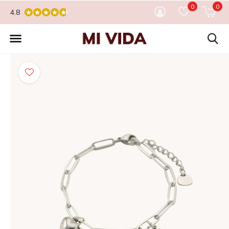
0
0
4.8