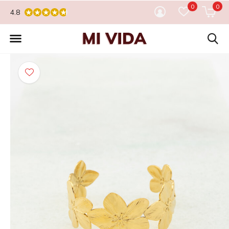
0
0
4.8