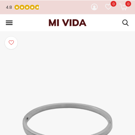
0
0
4.8