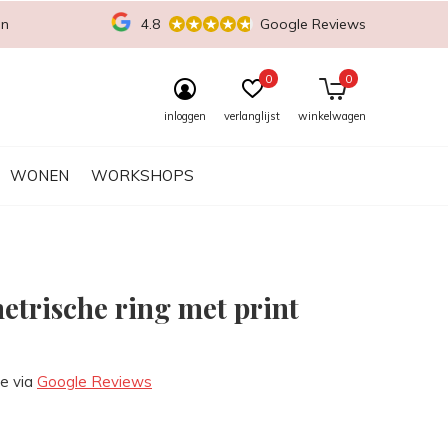
en
4.8
Google Reviews
0
0
inloggen
verlanglijst
winkelwagen
WONEN
WORKSHOPS
trische ring met print
re via
Google Reviews