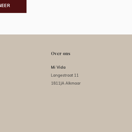
NEER
Over ons
Mi Vida
Langestraat 11
1811JA Alkmaar