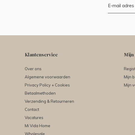
Klantenservice
Mijn
Over ons
Regis
Algemene voorwaarden
Mijn b
Privacy Policy + Cookies
Mijn v
Betaalmethoden
Verzending & Retourneren
Contact
Vacatures
Mi Vida Home
Wholesale