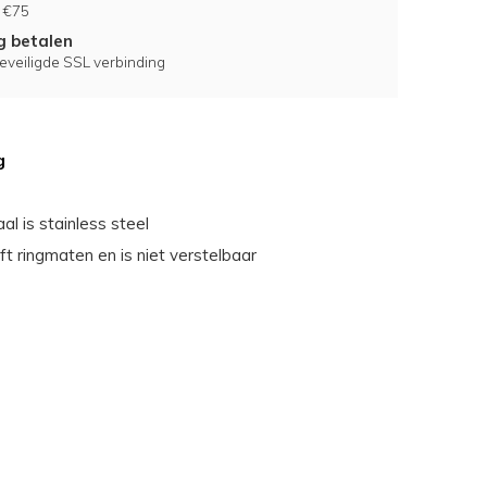
 €75
ig betalen
eveiligde SSL verbinding
g
al is stainless steel
ft ringmaten en is niet verstelbaar