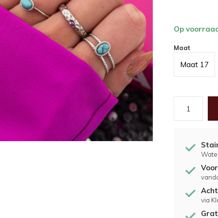
Op voorraa
Maat
Maat 17
Stai
Water
Voor
vand
Acht
via K
Grat