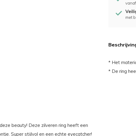
vanaf
Veil
met b
Beschrijvin
* Het materia
* De ring hee
 deze beauty! Deze zilveren ring heeft een
tje. Super stijlvol en een echte eyecatcher!