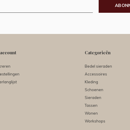
ABON
 account
Categorieën
treren
Bedel sieraden
estellingen
Accessoires
erlanglijst
Kleding
Schoenen
Sieraden
Tassen
Wonen
Workshops