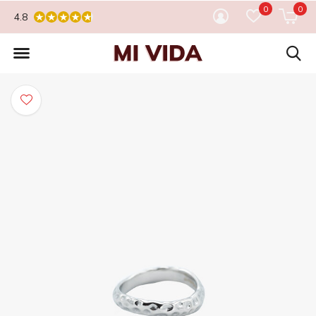
0
0
4.8