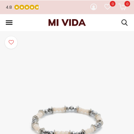
0
0
4.8