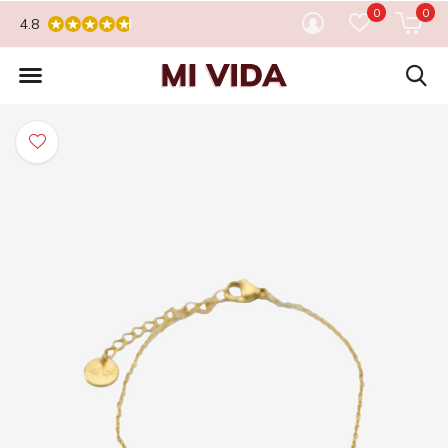
0
0
4.8