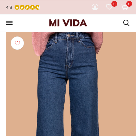
0
0
4.8