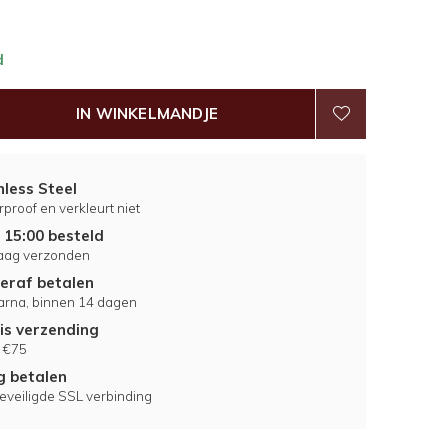
d
IN WINKELMANDJE
nless Steel
proof en verkleurt niet
 15:00 besteld
aag verzonden
eraf betalen
larna, binnen 14 dagen
is verzending
 €75
ig betalen
eveiligde SSL verbinding