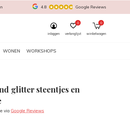
en
4.8
Google Reviews
0
0
inloggen
verlanglijst
winkelwagen
WONEN
WORKSHOPS
d glitter steentjes en
e
re via
Google Reviews