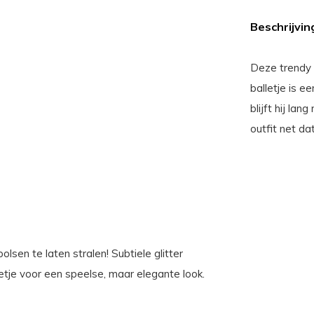
Beschrijvin
Deze trendy 
balletje is e
blijft hij la
outfit net da
sen te laten stralen! Subtiele glitter
tje voor een speelse, maar elegante look.