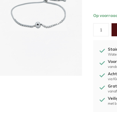
Op voorraa
Stai
Water
Voor
vand
Acht
via K
Grat
vanaf
Veil
met b