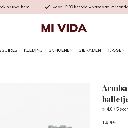
eek nieuwe item
Voor 15:00 besteld = vandaag verzond
SSOIRES
KLEDING
SCHOENEN
SIERADEN
TASSEN
Armban
balletj
✨ 4.8 / 5 sco
14,99