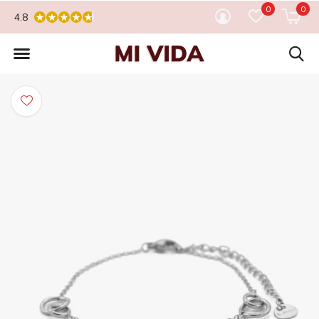
0
0
4.8