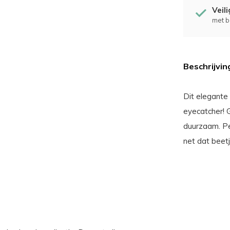
Veil
met b
Beschrijvin
Dit elegante
eyecatcher! 
duurzaam. Pe
net dat beetj