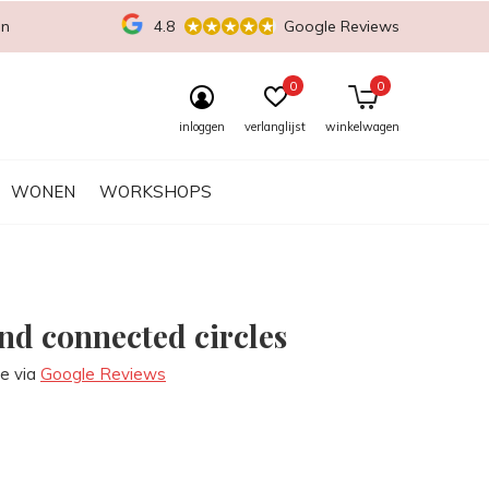
en
4.8
Google Reviews
0
0
inloggen
verlanglijst
winkelwagen
WONEN
WORKSHOPS
d connected circles
re via
Google Reviews