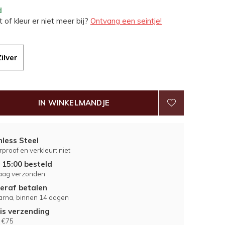
d
 of kleur er niet meer bij?
Ontvang een seintje!
Zilver
IN WINKELMANDJE
nless Steel
proof en verkleurt niet
 15:00 besteld
aag verzonden
eraf betalen
larna, binnen 14 dagen
is verzending
 €75