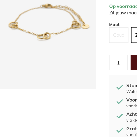
Op voorraa
Zit jouw maat
Maat
Goud
Stai
Water
Voor
vand
Acht
via K
Grat
vanaf