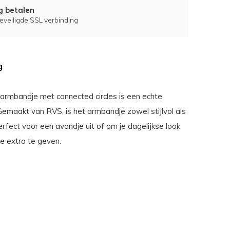
ig betalen
eveiligde SSL verbinding
g
 armbandje met connected circles is een echte
Gemaakt van RVS, is het armbandje zowel stijlvol als
rfect voor een avondje uit of om je dagelijkse look
e extra te geven.