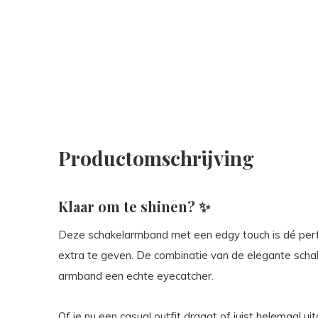
Productomschrijving
Klaar om te shinen? ✨
Deze schakelarmband met een edgy touch is dé perfe
extra te geven. De combinatie van de elegante scha
armband een echte eyecatcher.
Of je nu een casual outfit draagt of juist helemaal u