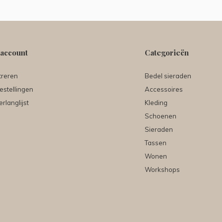
 account
Categorieën
treren
Bedel sieraden
estellingen
Accessoires
erlanglijst
Kleding
Schoenen
Sieraden
Tassen
Wonen
Workshops