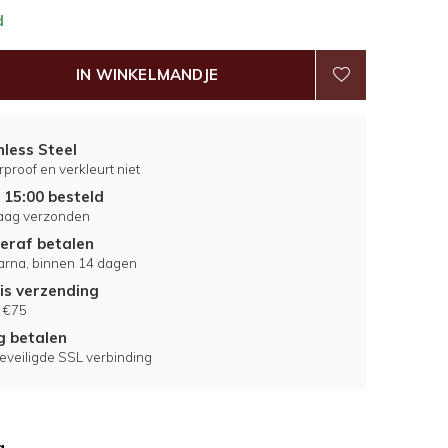
d
IN WINKELMANDJE
nless Steel
proof en verkleurt niet
 15:00 besteld
aag verzonden
eraf betalen
larna, binnen 14 dagen
is verzending
 €75
ig betalen
eveiligde SSL verbinding
g