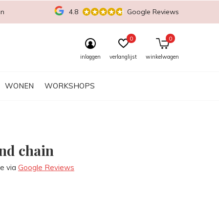
en
4.8
Google Reviews
0
0
inloggen
verlanglijst
winkelwagen
WONEN
WORKSHOPS
nd chain
re via
Google Reviews