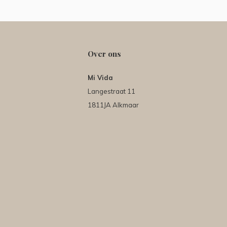
Over ons
Mi Vida
Langestraat 11
1811JA Alkmaar