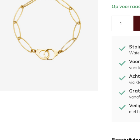
Op voorraa
Stai
Water
Voor
vand
Acht
via K
Grat
vanaf
Veil
met b
Beschrijvin