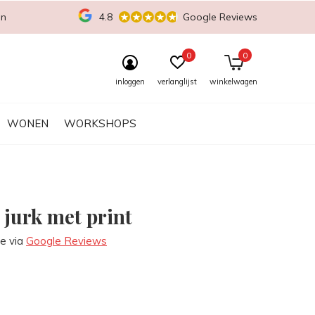
en
4.8
Google Reviews
0
0
inloggen
verlanglijst
winkelwagen
WONEN
WORKSHOPS
 jurk met print
re via
Google Reviews