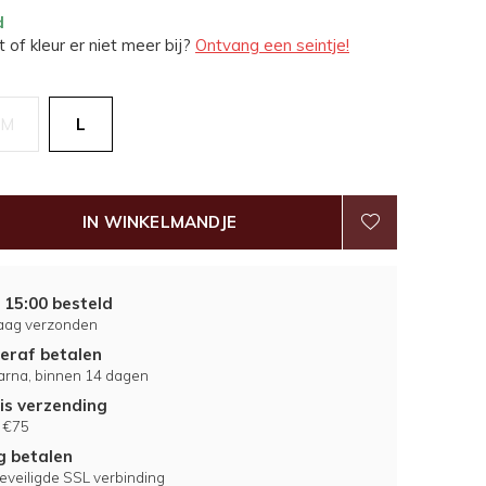
d
 of kleur er niet meer bij?
Ontvang een seintje!
M
L
IN WINKELMANDJE
 15:00 besteld
aag verzonden
eraf betalen
larna, binnen 14 dagen
is verzending
 €75
ig betalen
eveiligde SSL verbinding