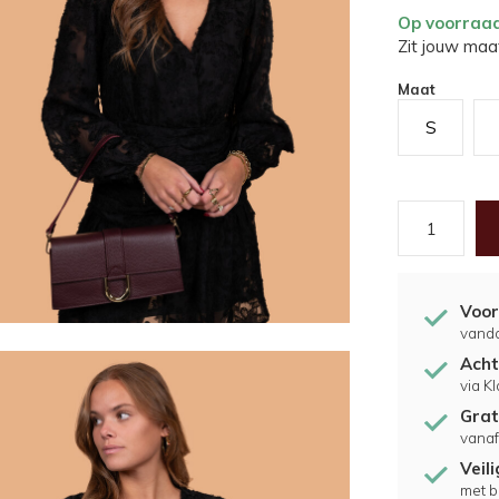
Op voorraa
Zit jouw maat
Maat
S
Voor
vand
Acht
via K
Grat
vanaf
Veil
met b