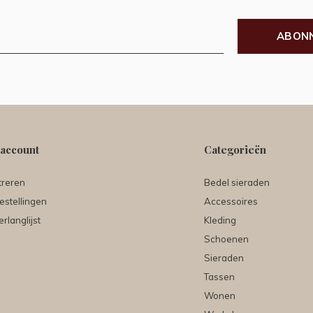
ABON
 account
Categorieën
treren
Bedel sieraden
estellingen
Accessoires
erlanglijst
Kleding
Schoenen
Sieraden
Tassen
Wonen