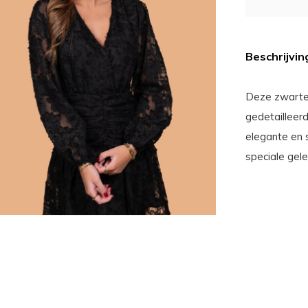
Beschrijvin
Deze zwarte 
gedetailleer
elegante en s
speciale gel