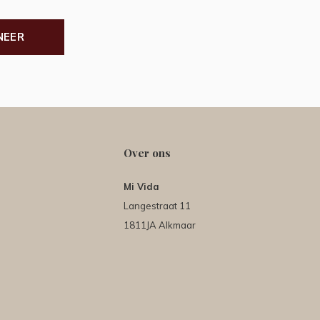
NEER
Over ons
Mi Vida
Langestraat 11
1811JA Alkmaar