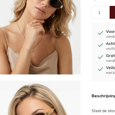
Voor
vand
Acht
via K
Grat
vanaf
Veil
met b
Beschrijvin
Steel de sho