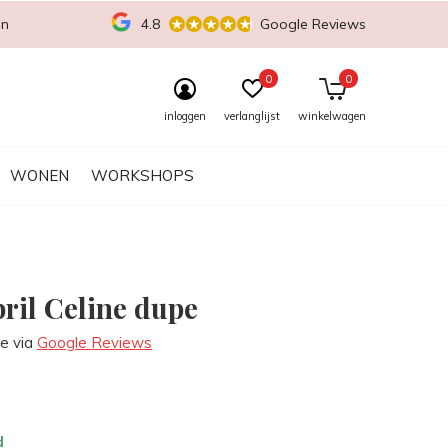
en
4.8
Google Reviews
0
0
inloggen
verlanglijst
winkelwagen
WONEN
WORKSHOPS
ril Celine dupe
re via
Google Reviews
d