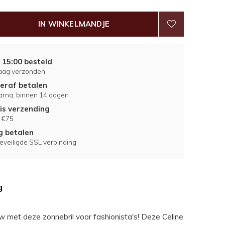
IN WINKELMANDJE
 15:00 besteld
aag verzonden
eraf betalen
larna, binnen 14 dagen
is verzending
 €75
ig betalen
eveiligde SSL verbinding
g
w met deze zonnebril voor fashionista's! Deze Celine