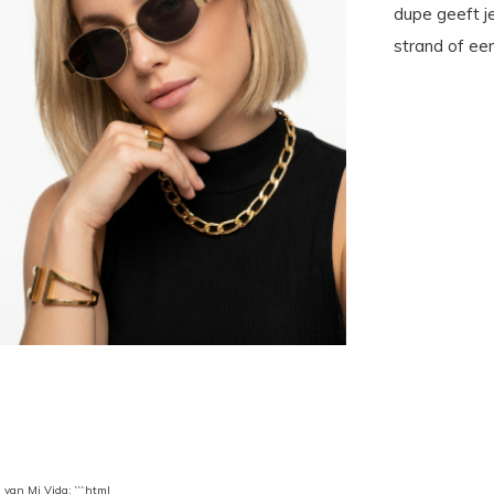
dupe geeft je
strand of ee
l van Mi Vida: ```html