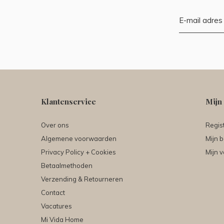
Klantenservice
Mijn
Over ons
Regis
Algemene voorwaarden
Mijn b
Privacy Policy + Cookies
Mijn v
Betaalmethoden
Verzending & Retourneren
Contact
Vacatures
Mi Vida Home