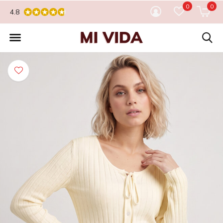
0
0
4.8