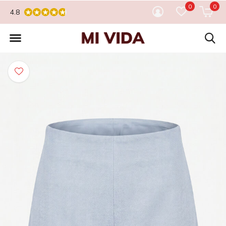
0
0
4.8