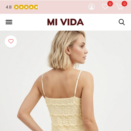
0
0
4.8