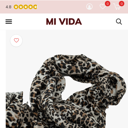
0
0
4.8