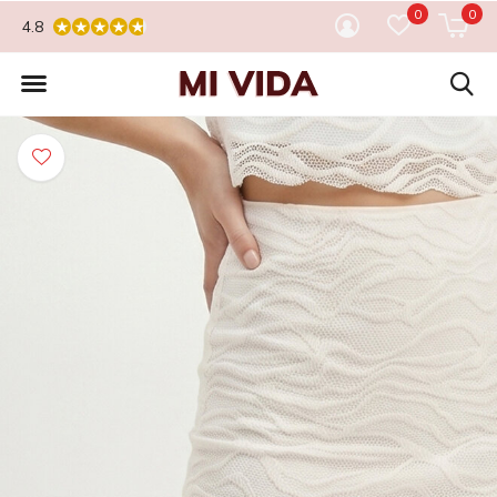
0
0
4.8