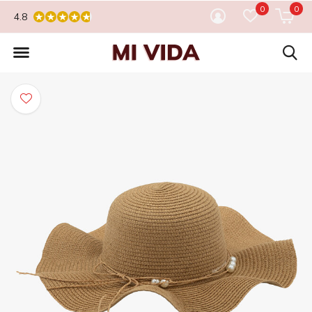
0
0
4.8